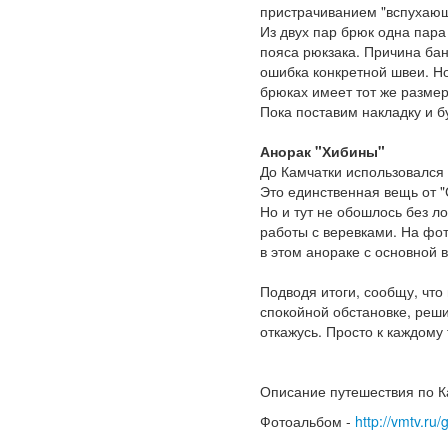
пристрачиванием "вспухающ
Из двух пар брюк одна пара
пояса рюкзака. Причина бан
ошибка конкретной швеи. Но
брюках имеет тот же размер
Пока поставим накладку и б
Анорак "Хибины"
До Камчатки использовался
Это единственная вещь от "
Но и тут не обошлось без л
работы с веревками. На фо
в этом анораке с основной 
Подводя итоги, сообщу, что
спокойной обстановке, реши
откажусь. Просто к каждому
Описание путешествия по К
Фотоальбом -
http://vmtv.ru/