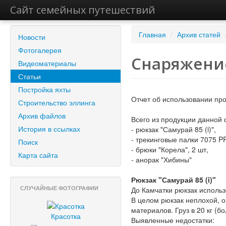
Сайт семейных путешествий
Главная
/
Архив статей
Новости
Фотогалерея
Снаряжение
Видеоматериалы
Статьи
Постройка яхты
Отчет об использовании пр
Строительство эллинга
Архив файлов
Всего из продукции данной 
История в ссылках
- рюкзак "Самурай 85 (i)",
- трекинговые палки 7075 P
Поиск
- брюки "Корела", 2 шт,
Карта сайта
- анорак "Хибины"
Рюкзак "Самурай 85 (i)"
СЛУЧАЙНЫЕ ФОТОГРАФИИ
До Камчатки рюкзак использ
В целом рюкзак неплохой, 
материалов. Груз в 20 кг (
Красотка
Выявленные недостатки: