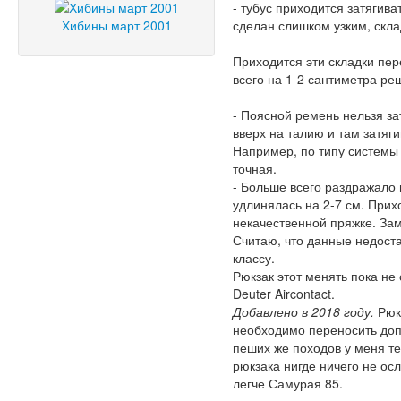
- тубус приходится затягива
Хибины март 2001
сделан слишком узким, склад
Приходится эти складки пе
всего на 1-2 сантиметра ре
- Поясной ремень нельзя за
вверх на талию и там затяг
Например, по типу системы P
точная.
- Больше всего раздражало 
удлинялась на 2-7 см. Прих
некачественной пряжке. За
Считаю, что данные недоста
классу.
Рюкзак этот менять пока не
Deuter Aircontact.
Добавлено в 2018 году.
Рюкз
необходимо переносить доп
пеших же походов у меня теп
рюкзака нигде ничего не ос
легче Самурая 85.