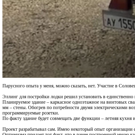
Парусного опыта у меня, можно сказать, нет. Участие в Солове
Эллинг для постройки лодки решил установить в единственно в
Планируемое здание – каркасное одноэтажное на винтовых сваях
мм – стены. Обогрев по потребности двумя электрическими во
программируемые розетки.
По факту здание будет совмещать две функции – летняя кухня и
Проект разрабатывал сам. Имею некоторый опыт организации 
Оптимизма придает тот факт, что в ранее построенной мною ка