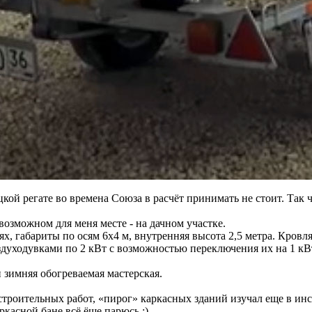
цкой регате во времена Союза в расчёт принимать не стоит. Так 
озможном для меня месте - на дачном участке.
, габариты по осям 6х4 м, внутренняя высота 2,5 метра. Кровля
здуходувками по 2 кВт с возможностью переключения их на 1 кВ
 зимняя обогреваемая мастерская.
строительных работ, «пирог» каркасных зданий изучал еще в и
ркасной бане всё ёще парюсь :)