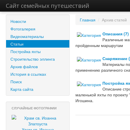
Сайт семейных путешествий
Главная
/
Архив статей
Новости
Фотогалерея
Описания (7)
Видеоматериалы
Различные ма
Статьи
пройденным маршрутам
Постройка яхты
Снаряжение (
Строительство эллинга
Материалы по
Архив файлов
применению различного сн
История в ссылках
Поиск
Постройка ях
Описание стр
Карта сайта
маленькой яхты по проекту 
Игошина.
СЛУЧАЙНЫЕ ФОТОГРАФИИ
Храм св. Иоанна