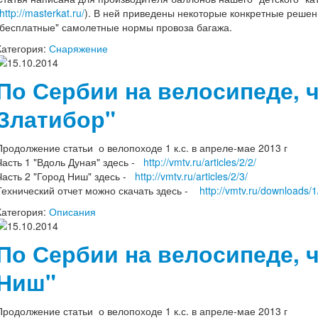
http://masterkat.ru/
). В ней приведены некоторые конкретные реше
"бесплатные" самолетные нормы провоза багажа.
Категория:
Снаряжение
15.10.2014
По Сербии на велосипеде, ч
Златибор"
Продолжение статьи о велопоходе 1 к.с. в апреле-мае 2013 г
Часть 1 "Вдоль Дуная" здесь -
http://vmtv.ru/articles/2/2/
Часть 2 "Город Ниш" здесь -
http://vmtv.ru/articles/2/3/
Технический отчет можно скачать здесь -
http://vmtv.ru/downloads/1
Категория:
Описания
15.10.2014
По Сербии на велосипеде, 
Ниш"
Продолжение статьи о велопоходе 1 к.с. в апреле-мае 2013 г