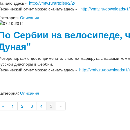
Начало здесь -
http://vmtv.ru/articles/2/2/
Технический отчет можно скачать здесь -
http://vmtv.ru/downloads/1/
Категория:
Описания
07.10.2014
По Сербии на велосипеде, 
Дуная"
Фоторепортаж о достопримечательностях маршрута с нашими комм
русской диаспоры в Сербии.
Технический отчет можно скачать здесь -
http://vmtv.ru/downloads/1/
Категория:
Описания
«
1
2
3
4
5
»