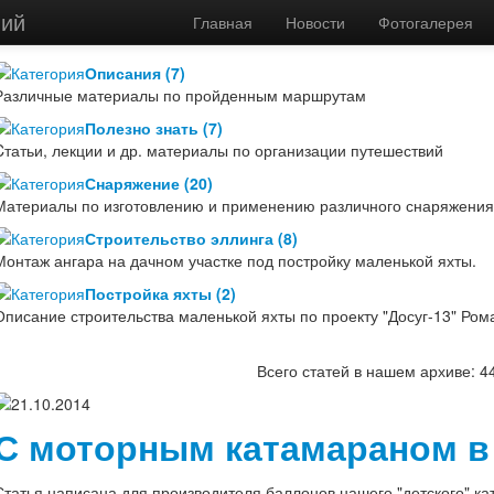
вий
Главная
/
Архив статей
Главная
Новости
Фотогалерея
Описания (7)
Различные материалы по пройденным маршрутам
Полезно знать (7)
Cтатьи, лекции и др. материалы по организации путешествий
Снаряжение (20)
Материалы по изготовлению и применению различного снаряжения
Строительство эллинга (8)
Монтаж ангара на дачном участке под постройку маленькой яхты.
Постройка яхты (2)
Описание строительства маленькой яхты по проекту "Досуг-13" Ром
Всего статей в нашем архиве: 4
21.10.2014
С моторным катамараном в
Статья написана для производителя баллонов нашего "детского" к