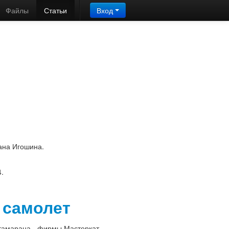
Файлы
Статьи
Вход
ана Игошина.
4.
 самолет
атамарана - фирмы Мастеркат