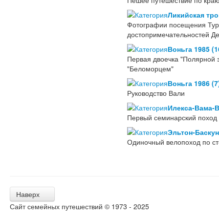
Пешее путешествие по кра
Ликийская троп
Фотографии посещения Турц
достопримечательностей Де
Воньга 1985 (1
Первая двоечка "Полярной з
"Беломорцем"
Воньга 1986 (7
Руководство Вали
Илекса-Вама-В
Первый семинарский поход 
Эльтон-Баскун
Одиночный велопоход по сте
Наверх
Сайт семейных путешествий © 1973 - 2025