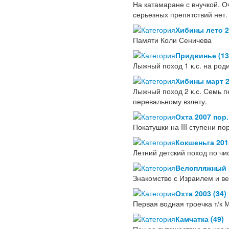
На катамаране с внучкой. О
серьезных препятствий нет
Хибины лето 2
Памяти Коли Сеничева
Придвинье (13
Лыжный поход 1 к.с. на род
Хибины март 2
Лыжный поход 2 к.с. Семь п
перевальному взлету.
Охта 2007 пор
Покатушки на III ступени по
Кокшеньга 2015
Летний детский поход по чи
Велопляжный И
Знакомство с Израилем и в
Охта 2003 (34)
Первая водная троечка т/к
Камчатка (49)