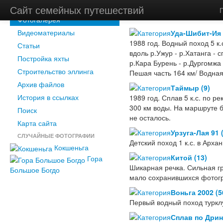
Новости
Сайт семейных путешествий
Главная
/
Фотогалерея
Фотогалерея
Видеоматериалы
Уда-Шибит-Ия 
1988 год. Водный поход 5 к.
Статьи
вдоль р.Ужур - р.Хатанга - 
Постройка яхты
р.Кара Бурень - р.Дургомжа
Строительство эллинга
Пешая часть 164 км/ Водная
Архив файлов
Таймыр (9)
История в ссылках
1989 год. Сплав 5 к.с. по 
300 км воды. На маршруте б
Поиск
не осталось.
Карта сайта
Урзуга-Лая 91 
СЛУЧАЙНЫЕ ФОТОГРАФИИ
Детский поход 1 к.с. в Арха
Кокшеньга
Китой (13)
Гора
Шикарная речка. Сильная г
Большое Богдо
мало сохранившихся фотог
Воньга 2002 (5
Первый водный поход туркл
Сплав по Дрин