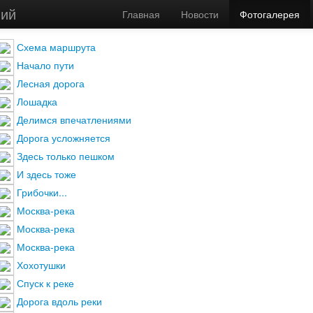
вий
Главная
/
Фотогалерея
/
Походы выходного дня
/
Дачная круг
Главная
Новости
Фотогалерея
Схема маршрута
Начало пути
Лесная дорога
Лошадка
Делимся впечатлениями
Дорога усложняется
Здесь только пешком
И здесь тоже
Грибочки...
Москва-река
Москва-река
Москва-река
Хохотушки
Спуск к реке
Дорога вдоль реки