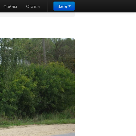
- Верея - Можайск
Файлы
Статьи
Вход