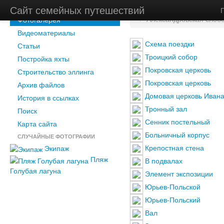
Новости
Сайт семейных путешествий
Главная
/
Фотогалерея
/
Александровская слобо
Фотогалерея
Видеоматериалы
Схема поездки
Статьи
Троицкий собор
Постройка яхты
Покровская церковь
Строительство эллинга
Покровская церковь
Архив файлов
Домовая церковь Ивана
История в ссылках
Тронный зал
Поиск
Сенник постельный
Карта сайта
Больничный корпус
СЛУЧАЙНЫЕ ФОТОГРАФИИ
Крепостная стена
Экипаж
Пляж
В подвалах
Голубая лагуна
Элемент экспозиции
Юрьев-Польской
Юрьев-Польский
Вал