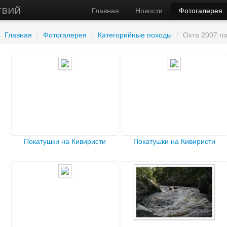
твий
Главная
Новости
Фотогалерея
Главная
/
Фотогалерея
/
Категорийные походы
/
Охта 2007 по
Покатушки на Кивиристи
Покатушки на Кивиристи