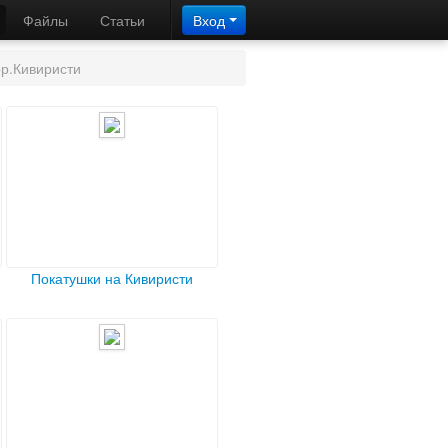
Файлы
Статьи
Вход
р.Кивиристи
Покатушки на Кивиристи