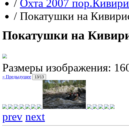
/
Охта 2007 пор.Кивири
/
Покатушки на Кивири
Покатушки на Кивир
Размеры изображения:
16
« Предыдущее
13/13
prev
next