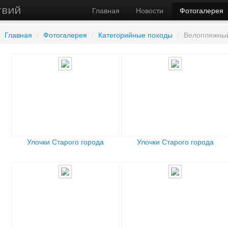
твий
Главная
Новости
Фотогалерея
Главная
/
Фотогалерея
/
Категорийные походы
/
Велопляжный
Улочки Старого города
Улочки Старого города