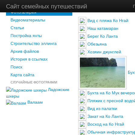
Новости
Сайт семейных путешествий
Главная
/
Фотогалерея
Фотогалерея
Видеоматериалы
Вид с пляжа Ко Нгай
Статьи
Наш катамаран
Постройка яхты
Берег Ко Ланта
Строительство эллинга
Обезьяна
Архив файлов
Хозяин джунглей
История в ссылках
Поиск
Бух
Карта сайта
СЛУЧАЙНЫЕ ФОТОГРАФИИ
Ладожские
Бухта на Ко Мук вечер
шхеры
Пляжик с пресной водо
Валаам
Вид из палатки
Закат на Ко Ланта
Восход на Ко Нгай
Обычная инфраструкту