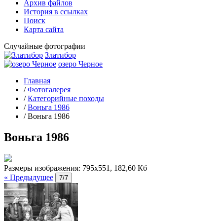
Архив файлов
История в ссылках
Поиск
Карта сайта
Случайные фотографии
Златибор
озеро Черное
Главная
/
Фотогалерея
/
Категорийные походы
/
Воньга 1986
/
Воньга 1986
Воньга 1986
Размеры изображения:
795x551, 182,60 Кб
« Предыдущее
7/7