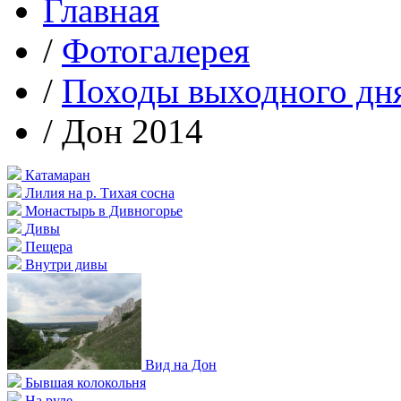
Главная
/
Фотогалерея
/
Походы выходного дн
/
Дон 2014
Катамаран
Лилия на р. Тихая сосна
Монастырь в Дивногорье
Дивы
Пещера
Внутри дивы
Вид на Дон
Бывшая колокольня
На руле