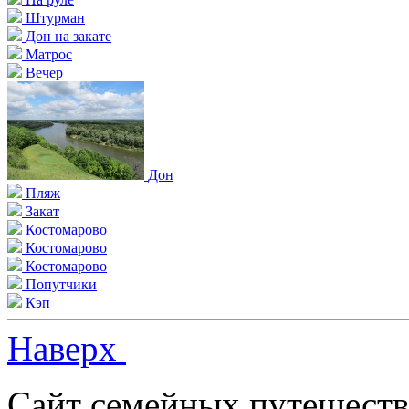
Штурман
Дон на закате
Матрос
Вечер
Дон
Пляж
Закат
Костомарово
Костомарово
Костомарово
Попутчики
Кэп
Наверх
Сайт семейных путешеств