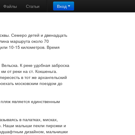
Файлы
Статьи
Вход
сквы. Семеро детей и двенадцать
Длина маршрута около 70
дили 10-15 километров. Время
 Вельска. К реке удобная заброска
км от реки на ст. Кокшеньга.
пересесть в тот же архангельский
проехать московским поездом до
 пляж является единственным
зываясь в палатках, мисках,
р. Наши малыши пекли пирожки и
ландшафтным дизайном, мальчишки