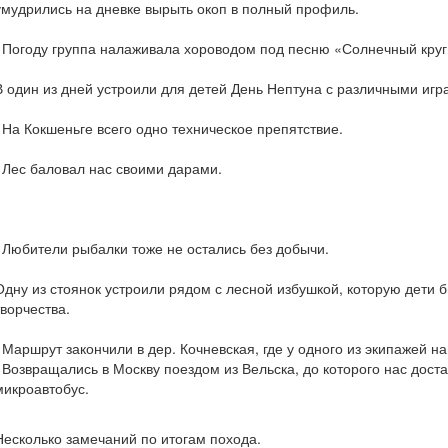
умудрились на дневке вырыть окоп в полный профиль.
Погоду группа налаживала хороводом под песню «Солнечный круг».
В один из дней устроили для детей День Нептуна с различными иг
На Кокшеньге всего одно техническое препятствие.
Лес баловал нас своими дарами.
Любители рыбалки тоже не остались без добычи.
Одну из стоянок устроили рядом с лесной избушкой, которую дети 
творчества.
Маршрут закончили в дер. Кочневская, где у одного из экипажей н
Возвращались в Москву поездом из Вельска, до которого нас дост
микроавтобус.
Несколько замечаний по итогам похода.