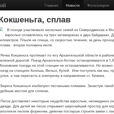
вий
Главная
/
Новости
/
Новости сайта
/
Кокшеньга, сплав
Главная
Новости
Фотогалерея
Кокшеньга, сплав
В походе участвовало несколько семей из Северодвинска и Мо
взрослых сплавлялись на трех катамаранах и двух байдарках. 
километров. Плыли не спеша, со скоростью течения, за день прохо
сплава - вторая половина июля.
Речка Кокшеньга протекает по югу Архангельской области в районе
железной дорогой. Поезд Архангельск-Котлас останавливается в 1,5 
Московские поезда на этой станции не останавливаются. Но можно 
поезд на станциях Коноша, Вельск, Кулой. Или поступить как мы, 
Кулоя, а там пересесть в электричку в направлении ст. Кизема.
Берега Кокшеньги изобилуют песчаными пляжами. Зачастую такой
удобным местом для стоянки.
Песок доставляет некоторые неудобства взрослым, неожиданно ока
одежде. Для детей же песок открывает широчайший простор для иг
заполняли песком формочки, девочки постарше строили замки с 