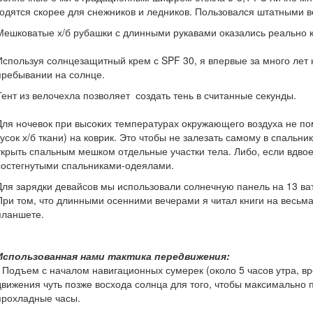
годятся скорее для снежников и ледников. Пользовался штатными 
Мешковатые х/б рубашки с длинными рукавами оказались реально
Используя солнцезащитный крем с SPF 30, я впервые за много лет 
пребывании на солнце.
Тент из велочехла позволяет создать тень в считанные секунды.
Для ночевок при высоких температурах окружающего воздуха не п
кусок х/б ткани) на коврик. Это чтобы не залезать самому в спальник
укрыть спальным мешком отдельные участки тела. Либо, если вдвое
состегнутыми спальниками-одеялами.
Для зарядки девайсов мы использовали солнечную панель на 13 ват
При том, что длинными осенними вечерами я читал книги на весь
планшете.
Использованная нами тактика передвижения:
- Подъем с началом навигационных сумерек (около 5 часов утра, в
движения чуть позже восхода солнца для того, чтобы максимально 
прохладные часы.