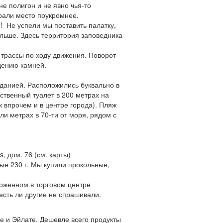
е полигон и не явно чья-то
ирали место поукромнее.
! Не успели мы поставить палатку,
альше. Здесь территория заповедника
 трассы по ходу движения. Поворот
дению камней.
данией. Расположились буквально в
ственный туалет в 200 метрах на
ак впрочем и в центре города). Пляж
ли метрах в 70-ти от моря, рядом с
, дом. 76 (см. карты)
ые 230 г. Мы купили прокольные,
ложенном в торговом центре
есть ли другие не спрашивали.
 и Эйлате. Дешевле всего продукты