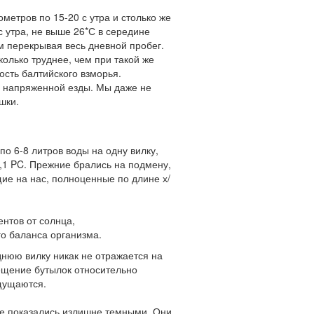
етров по 15-20 с утра и столько же
с утра, не выше 26*С в середине
м перекрывая весь дневной пробег.
колько труднее, чем при такой же
ость балтийского взморья.
о напряженной езды. Мы даже не
шки.
о 6-8 литров воды на одну вилку,
,1 PC. Прежние брались на подмену,
ие на нас, полноценные по длине х/
ентов от солнца,
о баланса организма.
днюю вилку никак не отражается на
ещение бутылок относительно
ощущаются.
е показались излишне темными. Они