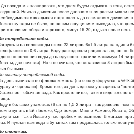
- До похода мы планировали, что днем будем отдыхать в тени, ест
созданной. Начало движения после дневного зноя рассчитывали н
необходимости откладывая старт вплоть до возможного движения в
Поскольку жары не было, по нашим ощущениям выходило, что днем 
приготовление обеда и короткого, минут 15-20, отдыха после него.
По потреблению воды
.
Загружали на велосипеды около 22 литров. 6х1,5 литра на один и 6
велофляжки по 0,6 литра. Воду расходовали рационально, но, по б
одного пополнения воды до следующего тратили максимум 14 литр
Йоваты, две ночевки). Но я не считаю, что оставшиеся 8 литров бы
был бы выше.
По составу потребляемой воды.
За день выпивали по фляжке компота (по совету форумчан с velik.o
курагу и чернослив). Кроме того, за день вдвоем уговаривали "пол
Остальное - обычная вода. Как просто питье, так и в виде зеленог
пищи.
Воду в больших упаковках (6 шт по 1,5-2 литра - так дешевле, чем
можно купить в Ейн-Бокеке, Сде-Бокере, Мицпе-Рамоне, Йовате, Э
закупиться. Так в Йовате у нас проблем не возникло. В магазин при
раз. И нужная нам вода в бутылках там продавалась только поштучн
По стоянкам.