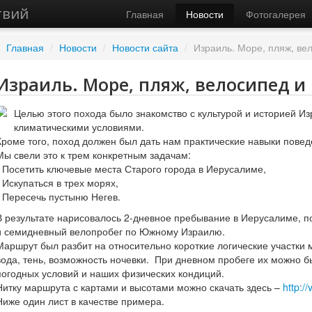
твий
Главная
Новости
Фотогалерея
Главная
/
Новости
/
Новости сайта
/
Израиль. Море, пляж, вел
Израиль. Море, пляж, велосипед и
Целью этого похода было знакомство с культурой и историей Из
климатическими условиями.
Кроме того, поход должен был дать нам практические навыки повед
Мы свели это к трем конкретным задачам:
- Посетить ключевые места Старого города в Иерусалиме,
- Искупаться в трех морях,
- Пересечь пустыню Негев.
В результате нарисовалось 2-дневное пребывание в Иерусалиме, п
и семидневный велопробег по Южному Израилю.
Маршрут был разбит на относительно короткие логические участки 
вода, тень, возможность ночевки. При дневном пробеге их можно б
погодных условий и наших физических кондиций.
Нитку маршрута с картами и высотами можно скачать здесь –
http:/
Ниже один лист в качестве примера.