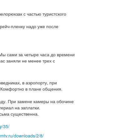
велорюкзак с частью туристского
рейч-пленку надо уже после
Мы сами за четыре часа до времени
ас заняли не менее трех с
ведниках, в аэропорту, при
. Комфортно в плане общения.
оду. При замене камеры на обочине
ериал на заплатки.
есьма существенна.
ry/35/
/vmtv.ru/downloads/2/8/