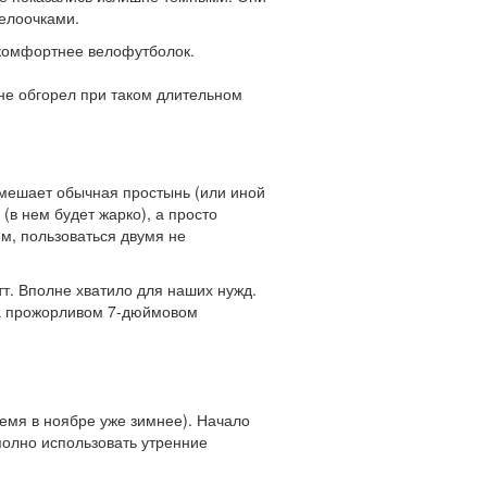
велоочками.
 комфортнее велофутболок.
не обгорел при таком длительном
омешает обычная простынь (или иной
 (в нем будет жарко), а просто
м, пользоваться двумя не
т. Вполне хватило для наших нужд.
ма прожорливом 7-дюймовом
ремя в ноябре уже зимнее). Начало
полно использовать утренние